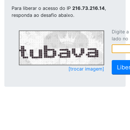
Para liberar o acesso
do IP
216.73.216.14
,
responda ao desafio abaixo.
Digite 
lado no
[trocar imagem]