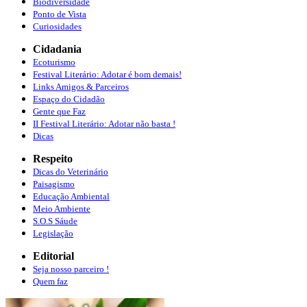
Biodiversidade
Ponto de Vista
Curiosidades
Cidadania
Ecoturismo
Festival Literário: Adotar é bom demais!
Links Amigos & Parceiros
Espaço do Cidadão
Gente que Faz
II Festival Literário: Adotar não basta !
Dicas
Respeito
Dicas do Veterinário
Paisagismo
Educação Ambiental
Meio Ambiente
S.O.S Sáude
Legislação
Editorial
Seja nosso parceiro !
Quem faz