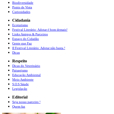
Biodiversidade
Ponto de Vista
Curiosidades
Cidadania
Ecoturismo
Festival Literário: Adotar é bom demais!
Links Amigos & Parceiros
Espaço do Cidadão
Gente que Faz
II Festival Literário: Adotar não basta !
Dicas
Respeito
Dicas do Veterinário
Paisagismo
Educação Ambiental
Meio Ambiente
S.O.S Sáude
Legislação
Editorial
Seja nosso parceiro !
Quem faz