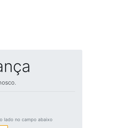
ança
nosco.
ao lado no campo abaixo