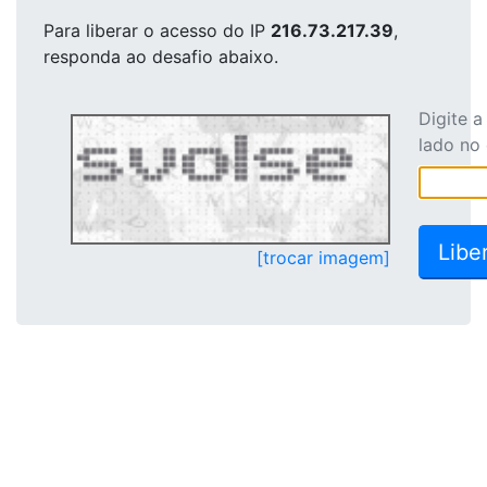
Para liberar o acesso
do IP
216.73.217.39
,
responda ao desafio abaixo.
Digite 
lado no
[trocar imagem]