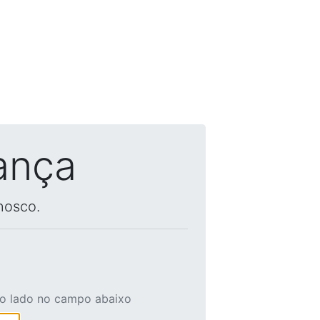
ança
nosco.
ao lado no campo abaixo