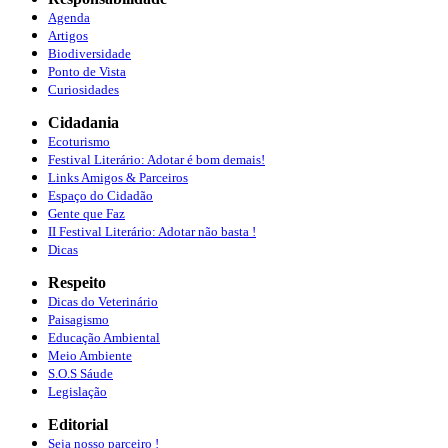
Agenda
Artigos
Biodiversidade
Ponto de Vista
Curiosidades
Cidadania
Ecoturismo
Festival Literário: Adotar é bom demais!
Links Amigos & Parceiros
Espaço do Cidadão
Gente que Faz
II Festival Literário: Adotar não basta !
Dicas
Respeito
Dicas do Veterinário
Paisagismo
Educação Ambiental
Meio Ambiente
S.O.S Sáude
Legislação
Editorial
Seja nosso parceiro !