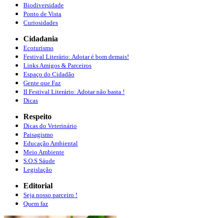
Biodiversidade
Ponto de Vista
Curiosidades
Cidadania
Ecoturismo
Festival Literário: Adotar é bom demais!
Links Amigos & Parceiros
Espaço do Cidadão
Gente que Faz
II Festival Literário: Adotar não basta !
Dicas
Respeito
Dicas do Veterinário
Paisagismo
Educação Ambiental
Meio Ambiente
S.O.S Sáude
Legislação
Editorial
Seja nosso parceiro !
Quem faz