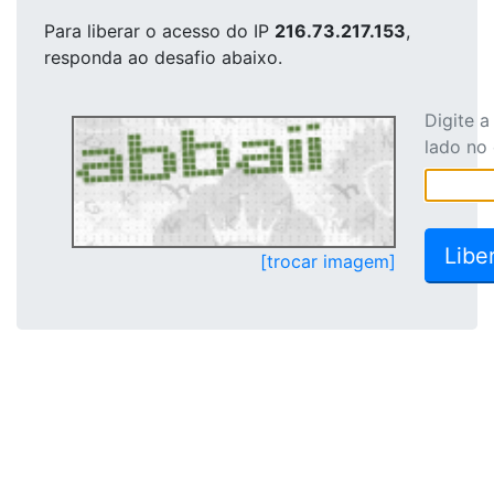
Para liberar o acesso
do IP
216.73.217.153
,
responda ao desafio abaixo.
Digite 
lado no
[trocar imagem]