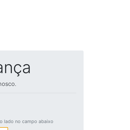
ança
nosco.
ao lado no campo abaixo