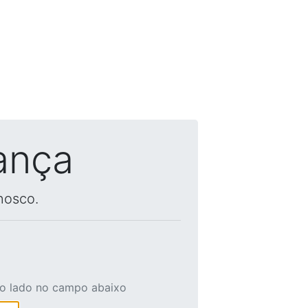
ança
nosco.
ao lado no campo abaixo