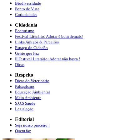
Biodiversidade
Ponto de Vista
Curiosidades
Cidadania
Ecoturismo
Festival Literário: Adotar é bom demais!
Links Amigos & Parceiros
Espaço do Cidadão
Gente que Faz
II Festival Literário: Adotar não basta !
Dicas
Respeito
Dicas do Veterinário
Paisagismo
Educação Ambiental
Meio Ambiente
S.O.S Sáude
Legislação
Editorial
Seja nosso parceiro !
Quem faz