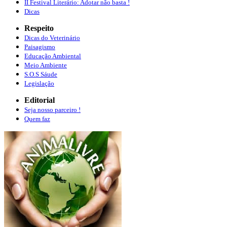
II Festival Literário: Adotar não basta !
Dicas
Respeito
Dicas do Veterinário
Paisagismo
Educação Ambiental
Meio Ambiente
S.O.S Sáude
Legislação
Editorial
Seja nosso parceiro !
Quem faz